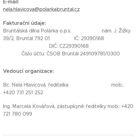
E-mail
:
nela.hlavicova@polarkabruntal.cz
Fakturační údaje:
Bruntálská dílna Polárka o.p.s. nám. J. Žižky
39/2, Bruntál 792 01 IČ: 29390168
DIČ: CZ29390168
Číslo účtu: ČSOB Bruntál 249109781/0300
Vedoucí organizace:
Bc. Nela Hlavicová, ředitelka mob.:
+420 731 251 252
Ing. Marcela Kovářová, zástupkyně ředitelky mob.: +420
721 780 099