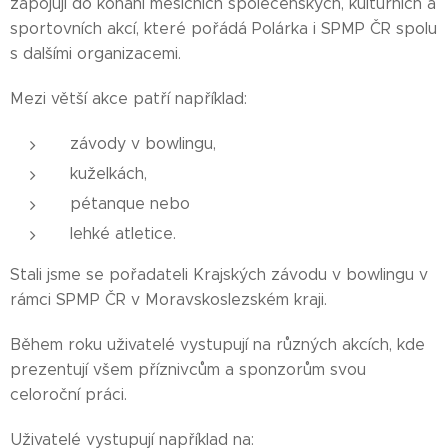
zapojují do konání měsíčních společenských, kulturních a
sportovních akcí, které pořádá Polárka i SPMP ČR spolu
s dalšími organizacemi.
Mezi větší akce patří například:
závody v bowlingu,
kuželkách,
pétanque nebo
lehké atletice.
Stali jsme se pořadateli Krajských závodu v bowlingu v
rámci SPMP ČR v Moravskoslezském kraji.
Během roku uživatelé vystupují na různých akcích, kde
prezentují všem příznivcům a sponzorům svou
celoroční práci.
Uživatelé vystupují například na: